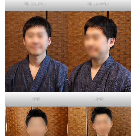
颯（はやて）
颯（はやて）
雄壱
雄壱