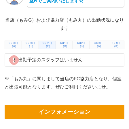
室Bでご案内いたします☆
当店（もみG）および協力店（もみ丸）の出勤状況になり
ます
5月29日
5月30日
5月31日
6月1日
6月2日
6月3日
6月4日
(金)
(土)
(日)
(月)
(火)
(水)
(木)
本日出勤予定のスタッフはいません
※「もみ丸」に関しまして当店のFC協力店となり、個室
と出張可能となります。ぜひご利用くださいませ。
インフォメーション