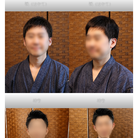
颯（はやて）
颯（はやて）
雄壱
雄壱