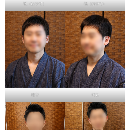
颯（はやて）
颯（はやて）
雄壱
雄壱