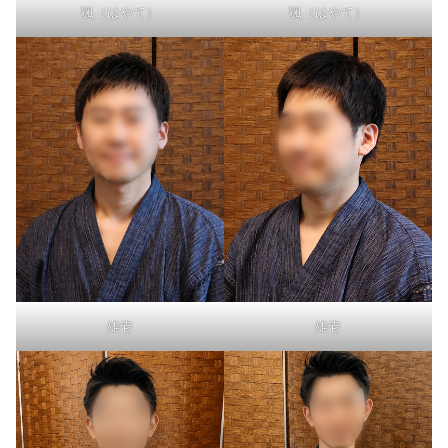
颯（はやて）
颯（はやて）
雄壱
雄壱