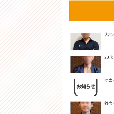
大地
20
功太
雄壱