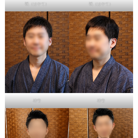
颯（はやて）
颯（はやて）
雄壱
雄壱