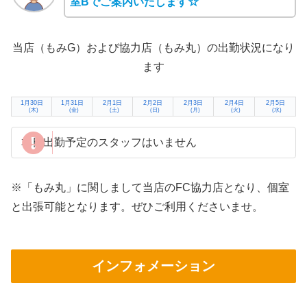
室Bでご案内いたします☆
当店（もみG）および協力店（もみ丸）の出勤状況になり
ます
1月30日
1月31日
2月1日
2月2日
2月3日
2月4日
2月5日
(木)
(金)
(土)
(日)
(月)
(火)
(水)
本日出勤予定のスタッフはいません
※「もみ丸」に関しまして当店のFC協力店となり、個室
と出張可能となります。ぜひご利用くださいませ。
インフォメーション