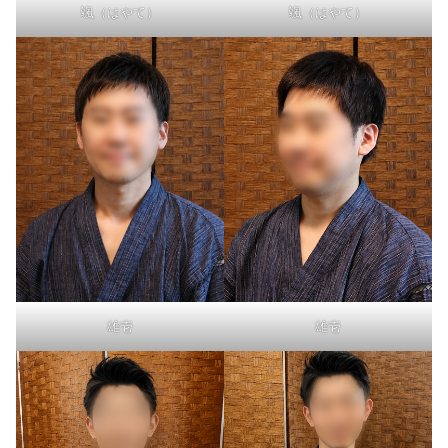
颯（はやて）
颯（はやて）
雄壱
雄壱