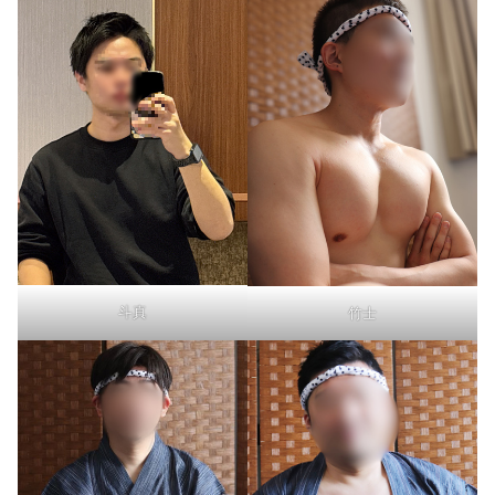
斗真
竹士