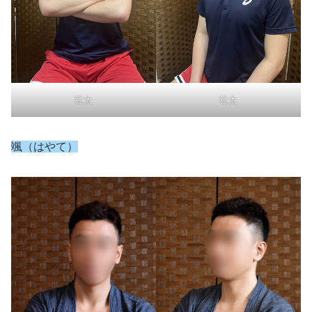
壮太
壮太
颯（はやて）