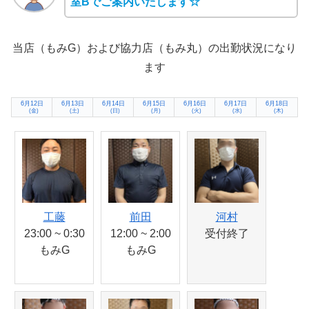
室Bでご案内いたします☆
当店（もみG）および協力店（もみ丸）の出勤状況になり
ます
6月12日
6月13日
6月14日
6月15日
6月16日
6月17日
6月18日
(金)
(土)
(日)
(月)
(火)
(水)
(木)
工藤
前田
河村
23:00 ~ 0:30
12:00 ~ 2:00
受付終了
もみG
もみG