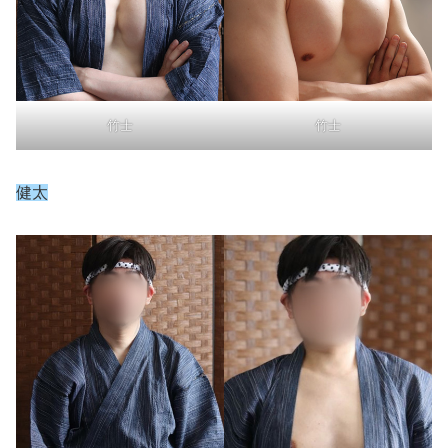
竹士
竹士
健太