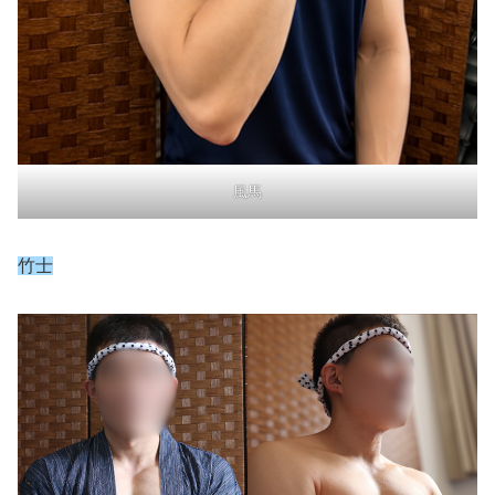
風馬
竹士