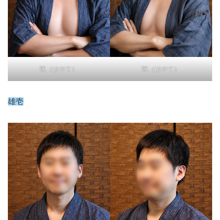
颯（はやて）
颯（はやて）
雄壱