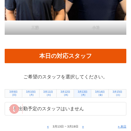
工藤
小松
本日の対応スタッフ
ご希望のスタッフを選択してください。
3月9日
3月10日
3月11日
3月12日
3月13日
3月14日
3月15日
(日)
(月)
(火)
(水)
(木)
(金)
(土)
本日出勤予定のスタッフはいません
«
3月13日 ~ 3月19日
»
» 本日