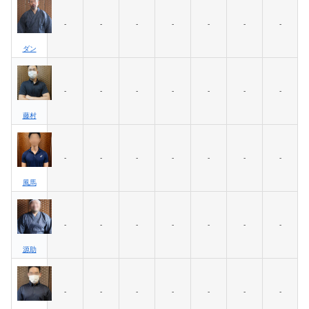
-
-
-
-
-
-
-
ダン
-
-
-
-
-
-
-
藤村
-
-
-
-
-
-
-
風馬
-
-
-
-
-
-
-
源助
-
-
-
-
-
-
-