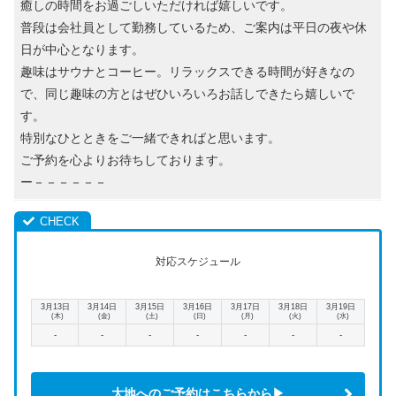
癒しの時間をお過ごしいただければ嬉しいです。
普段は会社員として勤務しているため、ご案内は平日の夜や休
日が中心となります。
趣味はサウナとコーヒー。リラックスできる時間が好きなの
で、同じ趣味の方とはぜひいろいろお話しできたら嬉しいで
す。
特別なひとときをご一緒できればと思います。
ご予約を心よりお待ちしております。
ー－－－－－－
対応スケジュール
3月13日
3月14日
3月15日
3月16日
3月17日
3月18日
3月19日
(木)
(金)
(土)
(日)
(月)
(火)
(水)
-
-
-
-
-
-
-
大地へのご予約はこちらから▶