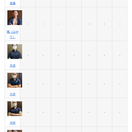
後藤
-
-
-
-
-
-
-
颯（はや
て）
-
-
-
-
-
-
-
市原
-
-
-
-
-
-
-
今井
-
-
-
-
-
-
-
河村