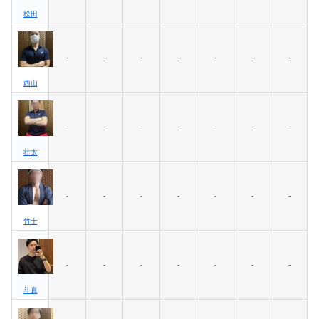
松田
-
-
-
-
-
-
-
西山
-
-
-
-
-
-
-
壮太
-
-
-
-
-
-
-
竹士
-
-
-
-
-
-
-
斗真