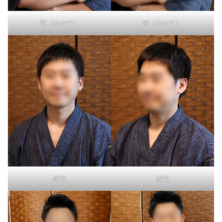
颯（はやて）
颯（はやて）
雄壱
雄壱