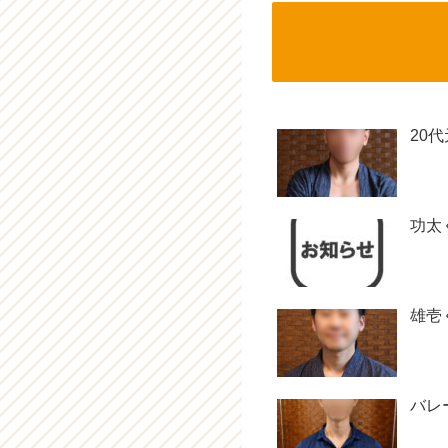
20
功太
雄壱
バレ