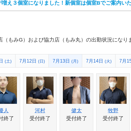
が増え３個室になりました！新個室は個室Bでご案内い
店（もみG）および協力店（もみ丸）の出勤状況になり
日
7月12日
7月13日
7月14日
7月1
(土)
(日)
(月)
(火)
優人
河村
健太
牧野
付終了
受付終了
受付終了
受付終了