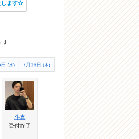
たします☆
ます
5日
7月16日
(水)
(木)
斗真
受付終了