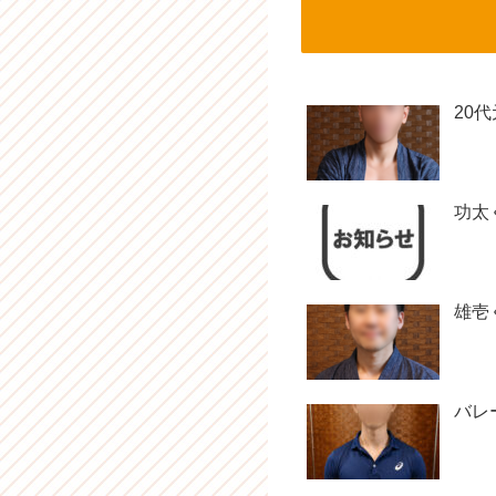
20
功太
雄壱
バレ