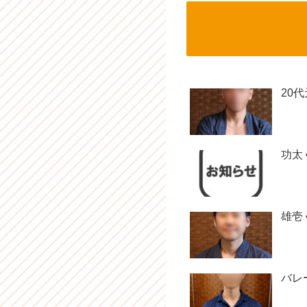
20
功太
雄壱
バレ