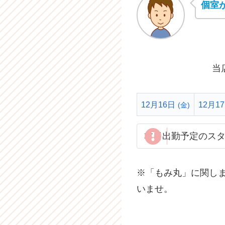
個室
当
12月16日
12月1
(金)
本日出勤予定のス
※「もみ丸」に関し
いませ。