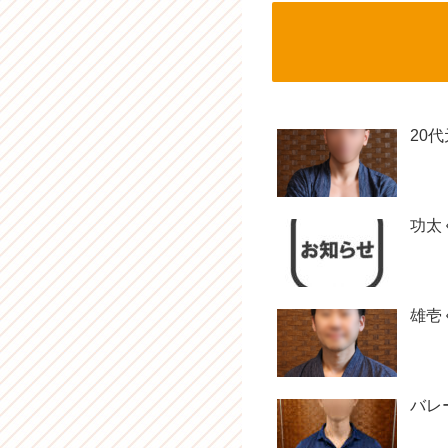
20
功太
雄壱
バレ