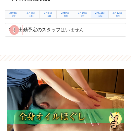
2月6日
2月7日
2月8日
2月9日
2月10日
2月11日
2月12日
(金)
(土)
(日)
(月)
(火)
(水)
(木)
本日出勤予定のスタッフはいません