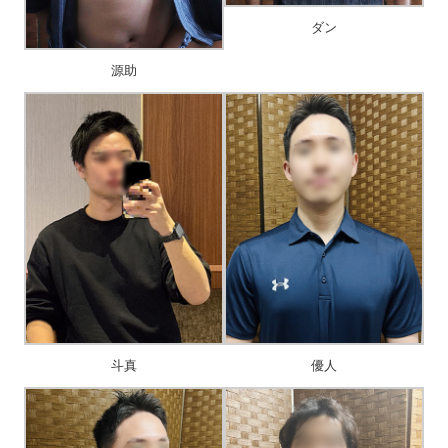
ダン
源助
斗真
優人