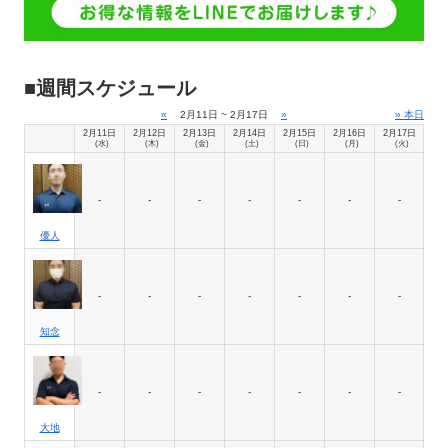
■週間スケジュール
«
2月11日 ~ 2月17日
»
» 本日
2月11日
2月12日
2月13日
2月14日
2月15日
2月16日
2月17日
(水)
(木)
(金)
(土)
(日)
(月)
(火)
-
-
-
-
-
-
-
優人
-
-
-
-
-
-
-
知念
-
-
-
-
-
-
-
大地