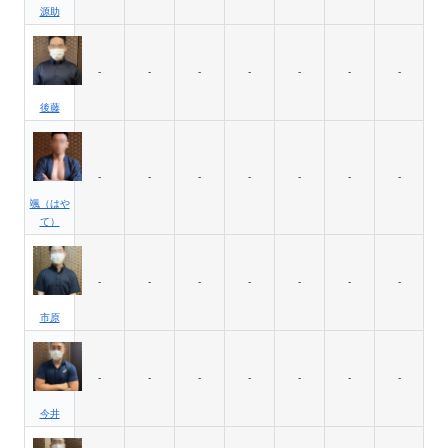
源助
-
-
-
-
-
-
-
後藤
-
-
-
-
-
-
-
颯（はや
て）
-
-
-
-
-
-
-
市原
-
-
-
-
-
-
-
今井