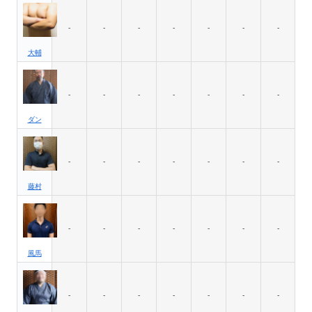
-
-
-
-
-
-
-
大輔
-
-
-
-
-
-
-
ダン
-
-
-
-
-
-
-
藤村
-
-
-
-
-
-
-
風馬
-
-
-
-
-
-
-