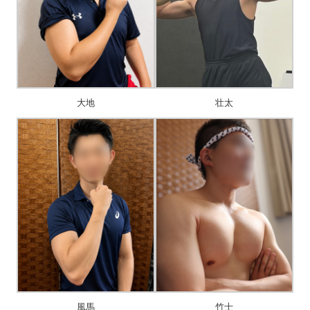
大地
壮太
風馬
竹士