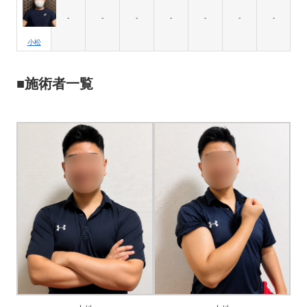
-
-
-
-
-
-
-
小松
■施術者一覧