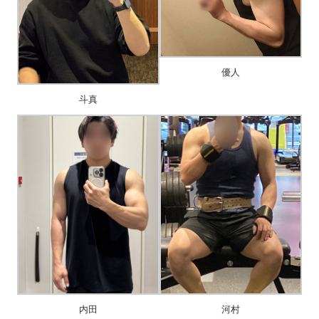
優人
斗真
内田
河村