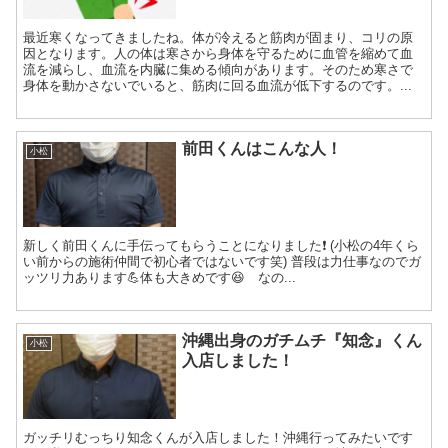
最近寒くなってきましたね。体が冷えると筋肉が固まり、コリの原
因となります。人の体は寒さから身体を守るために血管を縮めて血
流を減らし、血流を内臓に集める傾向があります。そのため寒さで
身体を動かさないでいると、筋肉に回る血流が低下するのです。...
前田くんはこんな人！
小松
新しく前田くんに手伝ってもらうことになりました❗️ (小松の4年くら
い前からの施術仲間で初心者ではないです笑) 普段は力仕事なのでガ
ッツリ力あります💪体も大きめです😆 なの...
沖縄出身のガチムチ『知念』くん
小松
入店しました！
ガッチリむっちり知念くんが入店しました！沖縄行ってみたいです