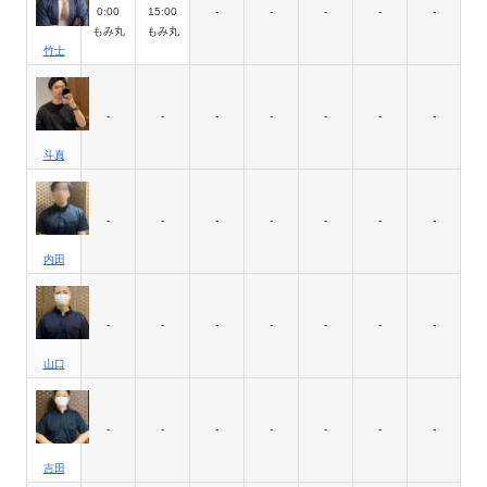
0:00
15:00
-
-
-
-
-
もみ丸
もみ丸
竹士
-
-
-
-
-
-
-
斗真
-
-
-
-
-
-
-
内田
-
-
-
-
-
-
-
山口
-
-
-
-
-
-
-
吉田