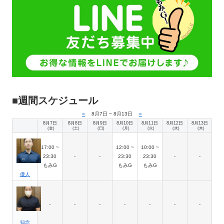
■週間スケジュール
«
8月7日 ~ 8月13日
»
8月7日
8月8日
8月9日
8月10日
8月11日
8月12日
8月13日
(金)
(土)
(日)
(月)
(火)
(水)
(木)
17:00 ~
12:00 ~
10:00 ~
23:30
-
-
23:30
23:30
-
-
もみG
もみG
もみG
優人
-
-
-
-
-
-
-
知念