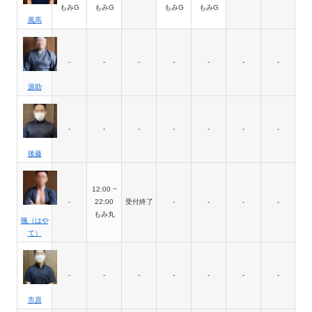
もみG
もみG
もみG
もみG
風馬
-
-
-
-
-
-
-
源助
-
-
-
-
-
-
-
後藤
12:00 ~
-
22:00
受付終了
-
-
-
-
もみ丸
颯（はや
て）
-
-
-
-
-
-
-
市原