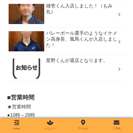
雄壱くん入店しました！（もみ
丸）
バレーボール選手のようなイケメ
ン高身長、風馬くんが入店しまし
た！
星野くんが退店となります。
■営業時間
★営業時間
●10時～26時
当日最終受付は24時となります。
menu
メニュー
アクセス
ご予約