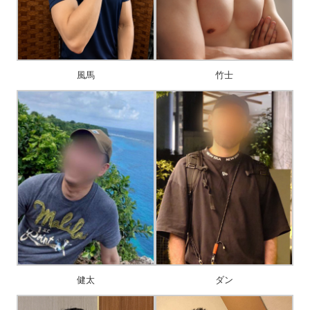
風馬
竹士
健太
ダン