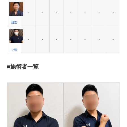
-
-
-
-
-
-
-
雄壱
-
-
-
-
-
-
-
小松
■施術者一覧