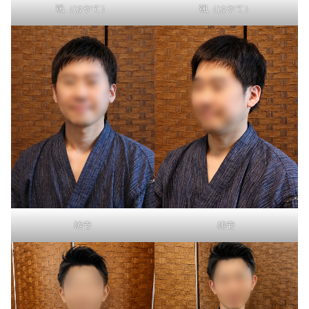
颯（はやて）
颯（はやて）
雄壱
雄壱