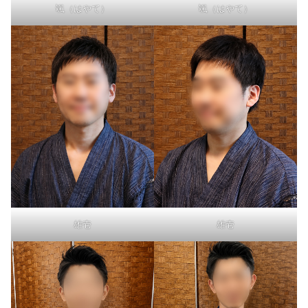
颯（はやて）
颯（はやて）
雄壱
雄壱